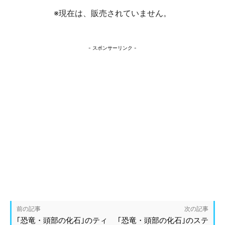
※現在は、販売されていません。
- スポンサーリンク -
前の記事
次の記事
｢恐竜・頭部の化石｣のティ
｢恐竜・頭部の化石｣のステ