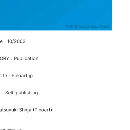
te：10/2002
ORY：Publication
ite：Pinoart.jp
：Self-publishing
tsuyuki Shiga (Pinoart)
 スポンサーリンク -