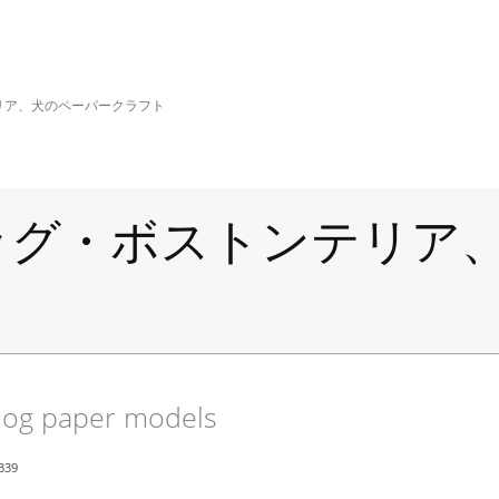
リア、犬のペーパークラフト
ッグ・ボストンテリア
Dog paper models
339