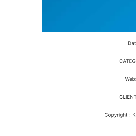
Da
CATEG
Webs
CLIENT
Copyright：Ka
-