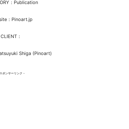
ORY：Publication
ite：Pinoart.jp
CLIENT：
tsuyuki Shiga (Pinoart)
 スポンサーリンク -