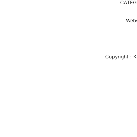
CATEG
Webs
Copyright：Ka
-