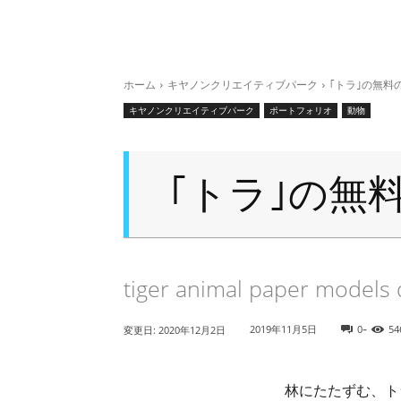
ホーム
キヤノンクリエイティブパーク
｢トラ｣の無料
キヤノンクリエイティブパーク
ポートフォリオ
動物
｢トラ｣の無
tiger animal paper models
-
2019年11月5日
0
54
変更日:
2020年12月2日
林にたたずむ、ト