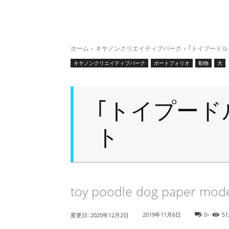
ホーム
キヤノンクリエイティブパーク
｢トイプード
キヤノンクリエイティブパーク
ポートフォリオ
動物
犬
｢トイプード
ト
toy poodle dog paper mode
-
2019年11月6日
0
51
変更日:
2020年12月2日