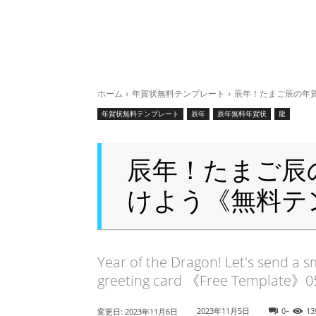
ホーム
年賀状無料テンプレート
辰年！たまご辰の年
年賀状無料テンプレート
辰年
辰年無料年賀状
龍
辰年！たまご辰
けよう《無料テ
Year of the Dragon! Let's send a s
greeting card 《Free Template》0
-
2023年11月5日
0
13
変更日:
2023年11月6日