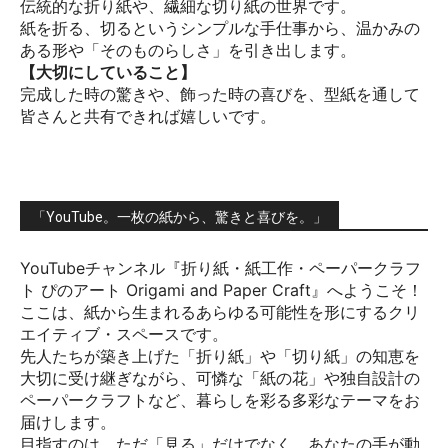
伝統的な折り紙や、繊細な切り紙の世界です。
紙を折る、切るというシンプルな手仕事から、温かみの
ある形や「そのものらしさ」を引き出します。
【大切にしていること】
完成した時の驚きや、飾った時の喜びを、型紙を通して
皆さんと共有できれば嬉しいです。
「YouTube。一枚の紙から、驚きと喜びを。」
YouTubeチャンネル『折り紙・紙工作・ペーパークラフ
ト ぴのアート Origami and Paper Craft』へようこそ！
ここは、紙から生まれるあらゆる可能性を形にするクリ
エイティブ・スペースです。
先人たちが築き上げた「折り紙」や「切り紙」の知恵を
大切に受け継ぎながら、可憐な「紙の花」や独自設計の
ペーパークラフトなど、暮らしを彩る多彩なテーマをお
届けします。
目指すのは、ただ「見る」だけでなく、あなたの手が動